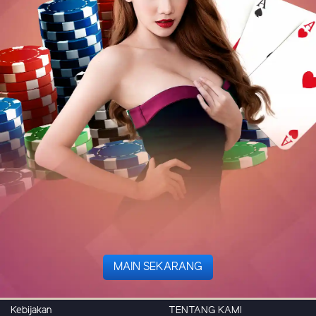
MAIN SEKARANG
Kebijakan
TENTANG KAMI