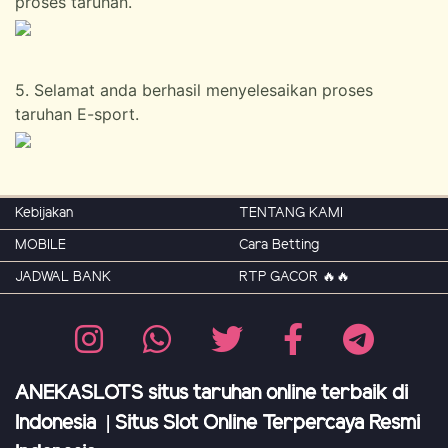
proses taruhan.
5. Selamat anda berhasil menyelesaikan proses
taruhan E-sport.
Kebijakan
TENTANG KAMI
MOBILE
Cara Betting
JADWAL BANK
RTP GACOR 🔥🔥
ANEKASLOTS situs taruhan online terbaik di
Indonesia | Situs Slot Online Terpercaya Resmi